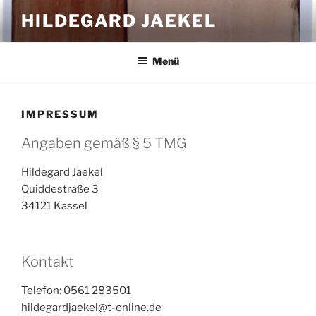
Zum
HILDEGARD JAEKEL
Inhalt
springen
Menü
IMPRESSUM
Angaben gemäß § 5 TMG
Hildegard Jaekel
Quiddestraße 3
34121 Kassel
Kontakt
Telefon: 0561 283501
hildegardjaekel@t-online.de